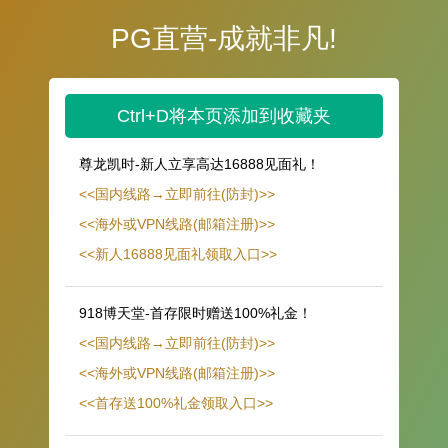
PG直营-成就非凡!
Ctrl+D将本页添加到收藏夹
尊龙凯时-新人立享高达16888见面礼！
<<国内线路→立即前往(防封)>>
<<海外或VPN线路(邮箱注册)>>
<<新人16888见面礼领取入口>>
918博天堂-首存限时赠送100%礼金！
<<国内线路→立即前往(防封)>>
<<海外或VPN线路(邮箱注册)>>
<<首存送100%礼金领取入口>>